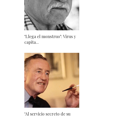
‘Llega el monstruo’: Virus y
capita...
‘Al servicio secreto de su