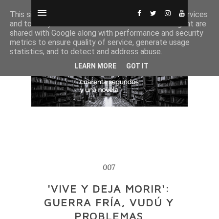
This site uses cookies from Google to deliver its services
and to analyze traffic. Your IP address and user-agent are
shared with Google along with performance and security
metrics to ensure quality of service, generate usage
statistics, and to detect and address abuse.
LEARN MORE
GOT IT
007
'VIVE Y DEJA MORIR':
GUERRA FRÍA, VUDÚ Y
PROBLEMAS