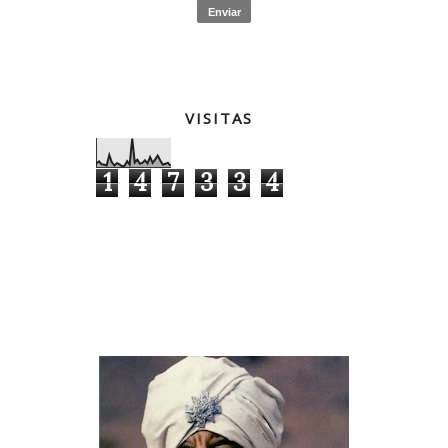
VISITAS
1
4
7
3
3
4