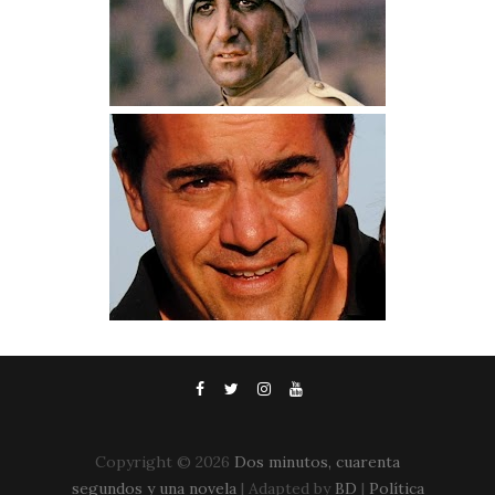
Copyright ©
2026
Dos minutos, cuarenta
segundos y una novela
| Adapted by
BD
|
Política