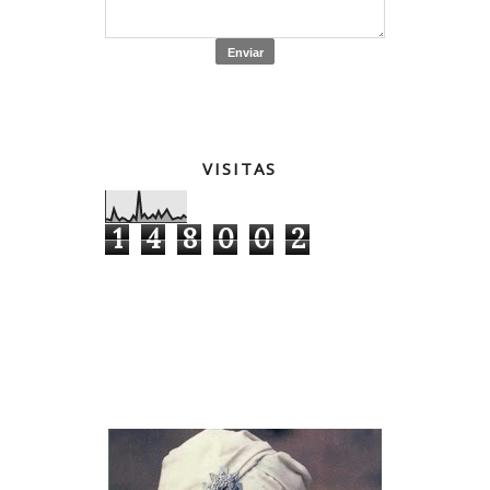
VISITAS
1
4
8
0
0
2