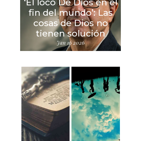
‘El loco De Dios en el
fin del mundo’: Las
n
cosas de Dios no
‘
tienen solución
El
Jan 16 2026