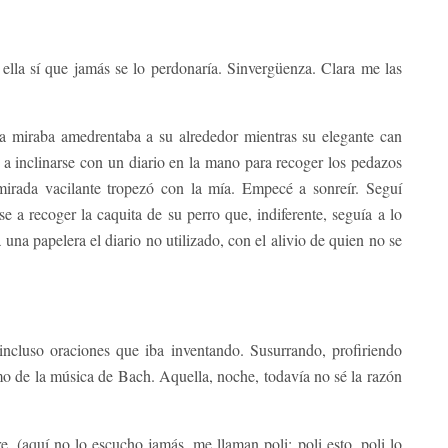
ella sí que jamás se lo perdonaría. Sinvergüenza. Clara me las
nta miraba amedrentaba a su alrededor mientras su elegante can
se a inclinarse con un diario en la mano para recoger los pedazos
irada vacilante tropezó con la mía. Empecé a sonreír. Seguí
 a recoger la caquita de su perro que, indiferente, seguía a lo
una papelera el diario no utilizado, con el alivio de quien no se
incluso oraciones que iba inventando. Susurrando, profiriendo
tmo de la música de Bach. Aquella, noche, todavía no sé la razón
(aquí no lo escucho jamás, me llaman poli: poli esto, poli lo