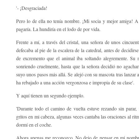
'- ¡Desgraciada!
Pero lo de ella no tenía nombre. ¡Mi socia y mejor amiga! A 
pagaría. La hundiría en el lodo de por vida.
Frente a mí, a través del cristal, una señora de unos cincue
defecaba al pie de la escalera de la catedral, antes de decidir
de excremento que el animal iba soltando alegremente. Su m
sonriendo cruelmente, hasta que la señora decidió no agacharse
suyo unos pasos más allá. Se alejó con su mascota tras lanzar a 
ha rebajado a una acción vergonzosa e impropia de su clase'.
Y aquí tienen un segundo ejemplo.
'Durante todo el camino de vuelta estuve rezando sin parar, 
gritos en mi cabeza, algunas veces cantaba las oraciones al ri
dormí en el coche.
Ahora apenas me reconozco. No dejo de pensar en mi nombre, 