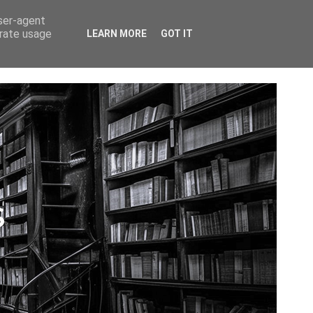
CTAR
user-agent
erate usage
LEARN MORE
GOT IT