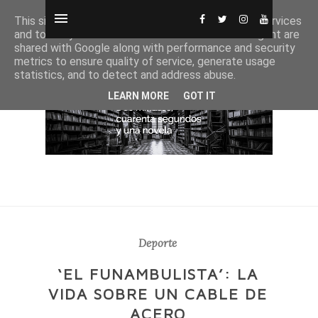
This site uses cookies from Google to deliver its services
and to analyze traffic. Your IP address and user-agent are
shared with Google along with performance and security
metrics to ensure quality of service, generate usage
statistics, and to detect and address abuse.
LEARN MORE
GOT IT
Deporte
‘EL FUNAMBULISTA’: LA
VIDA SOBRE UN CABLE DE
ACERO