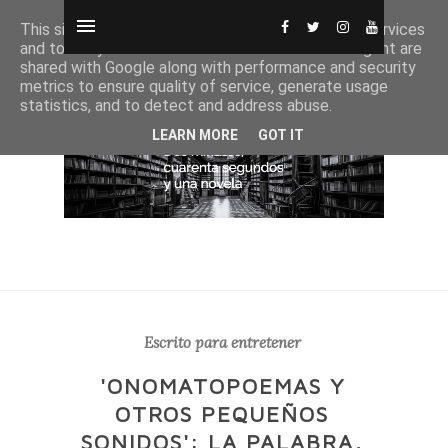
This site uses cookies from Google to deliver its services
and to analyze traffic. Your IP address and user-agent are
shared with Google along with performance and security
metrics to ensure quality of service, generate usage
statistics, and to detect and address abuse.
LEARN MORE
GOT IT
Escrito para entretener
'ONOMATOPOEMAS Y
OTROS PEQUEÑOS
SONIDOS': LA PALABRA,