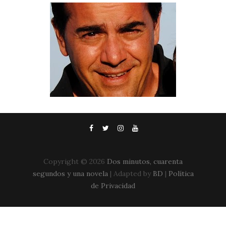
Copyright ©
2026
Dos minutos, cuarenta
segundos y una novela
| Adapted by
BD
|
Política
de Privacidad