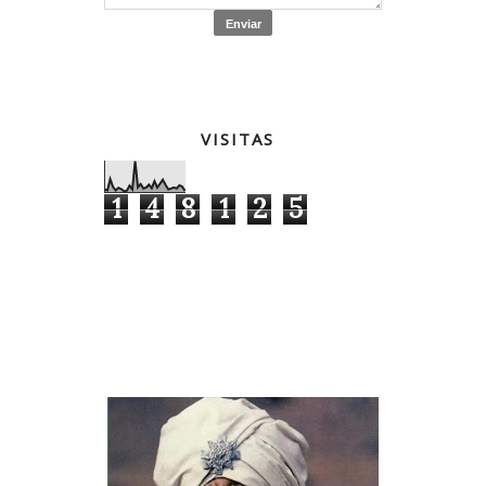
VISITAS
1
4
8
1
2
5