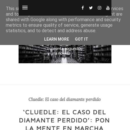
This site uses cookies from Google to deliver its services
and to analyze traffic. Your IP address and user-agent are
shared with Google along with performance and security
metrics to ensure quality of service, generate usage
statistics, and to detect and address abuse.
LEARN MORE
GOT IT
Cluedle: El caso del diamante perdido
‘CLUEDLE: EL CASO DEL
DIAMANTE PERDIDO’: PON
LA MENTE EN MARCHA