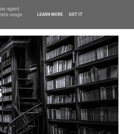
CTAR
user-agent
erate usage
LEARN MORE
GOT IT