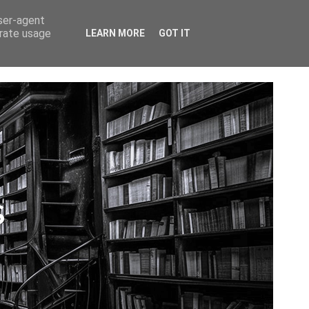
CTAR
user-agent
erate usage
LEARN MORE
GOT IT