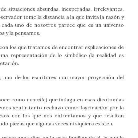
de situaciones absurdas, inesperadas, irrelevantes,
bservador tome la distancia a la que invita la razón y
de cada uno de nosotros parece que es un universo
os y la pensamos.
n con los que tratamos de encontrar explicaciones de
, una representación de lo simbólico (la realidad es
etación.
, uno de los escritores con mayor proyección del
conoce como
nouvelle
) que indaga en esas dicotomías
emos sentir tanto rechazo como fascinación por la
esos con los que nos enfrentamos y que resultan
do piezas que algunas veces ni siquiera existen.
 pasan unos días en la casa familiar de él, la que la