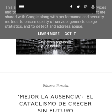
This site uses cookies from Google to deliver its services
and to analyze traffic. Your IP address and user-agent are
shared with Google along with performance and security
metrics to ensure quality of service, generate usage
statistics, and to detect and address abuse.
LEARN MORE
GOT IT
Edurne Portela
'MEJOR LA AUSENCIA': EL
CATACLISMO DE CRECER
SIN FUTURO