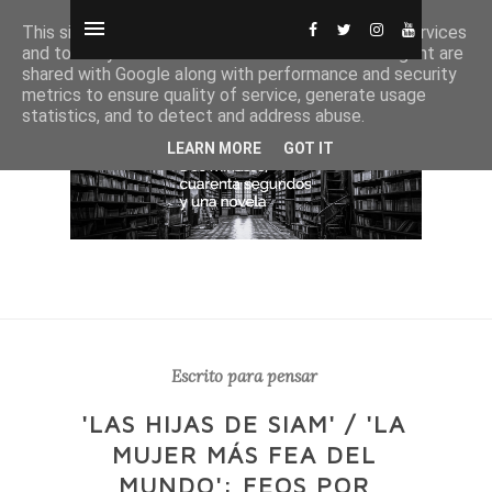
This site uses cookies from Google to deliver its services
and to analyze traffic. Your IP address and user-agent are
shared with Google along with performance and security
metrics to ensure quality of service, generate usage
statistics, and to detect and address abuse.
LEARN MORE
GOT IT
Escrito para pensar
'LAS HIJAS DE SIAM' / 'LA
MUJER MÁS FEA DEL
MUNDO': FEOS POR