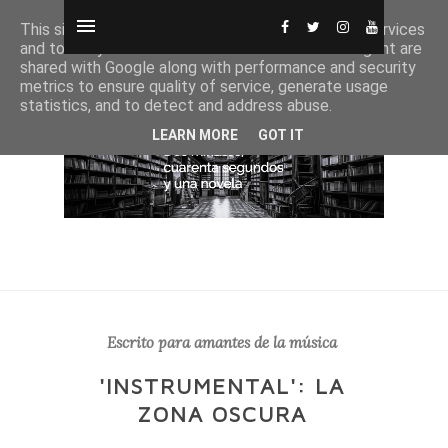
This site uses cookies from Google to deliver its services
and to analyze traffic. Your IP address and user-agent are
shared with Google along with performance and security
metrics to ensure quality of service, generate usage
statistics, and to detect and address abuse.
LEARN MORE
GOT IT
Escrito para amantes de la música
'INSTRUMENTAL': LA
ZONA OSCURA